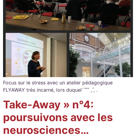
Focus sur le stress avec un atelier pédagogique
FLYAWAY très incarné, lors duquel ́ ́ ́́ ̂ ̂́ , ́́, .
Take-Away » n°4:
poursuivons avec les
neurosciences…