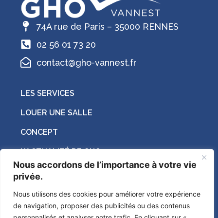
74A rue de Paris – 35000 RENNES
02 56 01 73 20
contact@gho-vannest.fr
LES SERVICES
LOUER UNE SALLE
CONCEPT
L’ACTUALITÉ DE GHO
Nous accordons de l’importance à votre vie
COWORKING
privée.
Nous utilisons des cookies pour améliorer votre expérience
Suivez-nous sur les réseaux sociaux !
de navigation, proposer des publicités ou des contenus
personnalisés et analyser notre trafic. En cliquant sur «