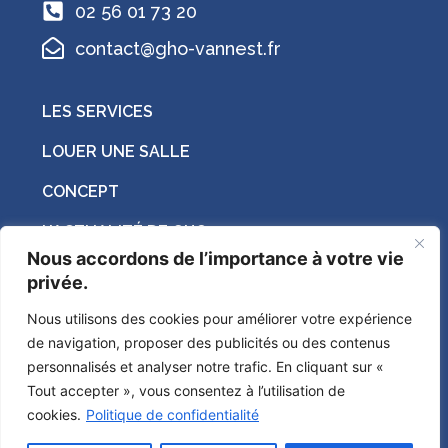
02 56 01 73 20
contact@gho-vannest.fr
LES SERVICES
LOUER UNE SALLE
CONCEPT
L’ACTUALITÉ DE GHO
Nous accordons de l’importance à votre vie
COWORKING
privée.
Nous utilisons des cookies pour améliorer votre expérience
Suivez-nous sur les réseaux sociaux !
de navigation, proposer des publicités ou des contenus
personnalisés et analyser notre trafic. En cliquant sur «
Tout accepter », vous consentez à l’utilisation de
cookies.
Politique de confidentialité
2026 © GHO by
OverWall
/
Mentions légales
/
Politique de confidentialité
/ Crédits photos :