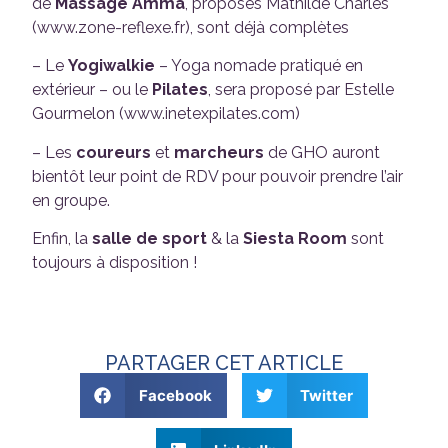
de
Massage Amma
, proposés Mathilde Charlès
(www.zone-reflexe.fr), sont déjà complètes
– Le
Yogiwalkie
– Yoga nomade pratiqué en
extérieur – ou le
Pilates
, sera proposé par Estelle
Gourmelon (www.inetexpilates.com)
– Les
coureurs
et
marcheurs
de GHO auront
bientôt leur point de RDV pour pouvoir prendre l’air
en groupe.
Enfin, la
salle de sport
& la
Siesta Room
sont
toujours à disposition !
PARTAGER CET ARTICLE
Facebook
Twitter