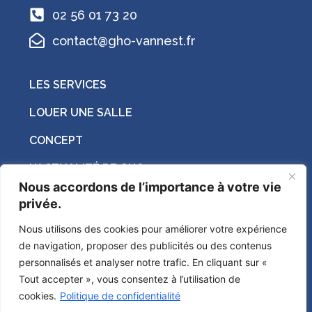
02 56 01 73 20
contact@gho-vannest.fr
LES SERVICES
LOUER UNE SALLE
CONCEPT
L’ACTUALITÉ DE GHO
Nous accordons de l’importance à votre vie
COWORKING
privée.
Nous utilisons des cookies pour améliorer votre expérience
Suivez-nous sur les réseaux sociaux !
de navigation, proposer des publicités ou des contenus
personnalisés et analyser notre trafic. En cliquant sur «
Tout accepter », vous consentez à l’utilisation de
cookies.
Politique de confidentialité
2026 © GHO by
OverWall
/
Mentions légales
/